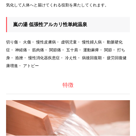
気化して人体へと届けてくれる役割を果たしてくれます。
嵐の湯 低張性アルカリ性単純温泉
切り傷・ 火傷・ 慢性皮膚病・ 虚弱児童・ 慢性婦人病・ 動脈硬化
症・ 神経痛・ 筋肉痛・ 関節痛・ 五十肩・ 運動麻痺・ 関節・ 打ち
身・ 捻挫・ 慢性消化器疾患症・ 冷え性・ 病後回復期・ 疲労回復健
康増進・ アトピー
特徴