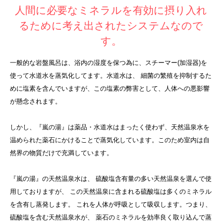
人間に必要なミネラルを有効に摂り入れ
るために考え出されたシステムなので
す。
一般的な岩盤風呂は、浴内の湿度を保つ為に、スチーマー(加湿器)を
使って水道水を蒸気化してます。水道水は、 細菌の繁殖を抑制するた
めに塩素を含んでいますが、この塩素の弊害として、人体への悪影響
が懸念されます。
しかし、『嵐の湯』は薬品・水道水はまったく使わず、天然温泉水を
温められた薬石にかけることで蒸気化しています。このため室内は自
然界の物質だけで充満しています。
『嵐の湯』の天然温泉水は、 硫酸塩含有量の多い天然温泉を選んで使
用しておりますが、 この天然温泉に含まれる硫酸塩は多くのミネラル
を含有し蒸発します。 これを人体が呼吸として吸収します。つまり、
硫酸塩を含む天然温泉水が、 薬石のミネラルを効率良く取り込んで蒸